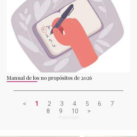
Manual de los no propósitos de 2026
<
1
2
3
4
5
6
7
8
9
10
>
PUBLICIDAD