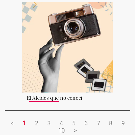
El Alcides que no conocí
<
1
2
3
4
5
6
7
8
9
10
>