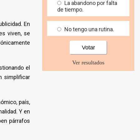
La abandono por falta
de tiempo.
blicidad. En
No tengo una rutina.
es viven, se
crónicamente
Ver resultados
stionando el
 simplificar
ómico, país,
nalidad. Y en
ben párrafos