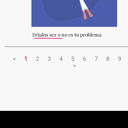
Déjalos ser o no es tu problema
<
1
2
3
4
5
6
7
8
9
>