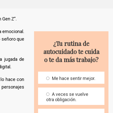
n Gen Z”.
ia emocional.
o señoro que
¿Tu rutina de
autocuidado te cuida
o te da más trabajo?
la jugada de
gital.
Me hace sentir mejor.
 lo hace con
n personajes
A veces se vuelve
otra obligación.