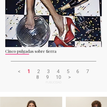
Cinco pulgadas sobre tierra
<
1
2
3
4
5
6
7
8
9
10
>
PUBLICIDAD