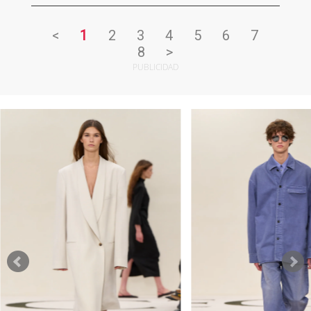
<
1
2
3
4
5
6
7
8
>
PUBLICIDAD