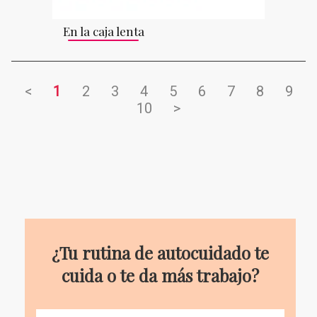
En la caja lenta
<
1
2
3
4
5
6
7
8
9
10
>
¿Tu rutina de autocuidado te
cuida o te da más trabajo?