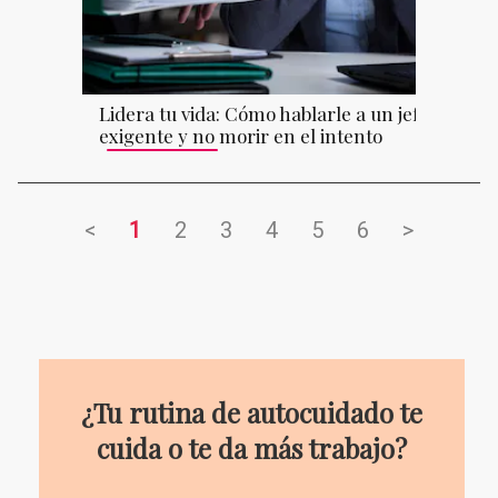
Lidera tu vida: Cómo hablarle a un jefe
exigente y no morir en el intento
<
1
2
3
4
5
6
>
¿Tu rutina de autocuidado te
cuida o te da más trabajo?