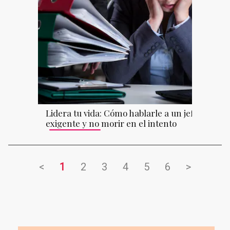
Lidera tu vida: Cómo hablarle a un jefe
exigente y no morir en el intento
<
1
2
3
4
5
6
>