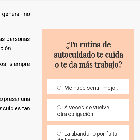
e genera “no
has personas
¿Tu rutina de
ación.
autocuidado te cuida
o te da más trabajo?
tos siempre
Me hace sentir mejor.
expresar una
A veces se vuelve
ínculo es tan
otra obligación.
La abandono por falta