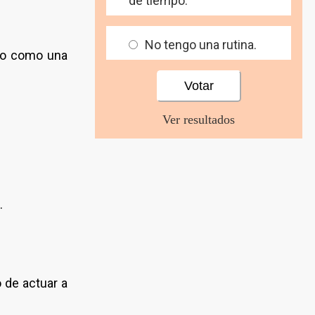
de tiempo.
No tengo una rutina.
 no como una
Ver resultados
.
 de actuar a