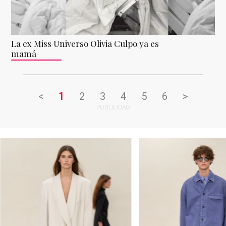
La ex Miss Universo Olivia Culpo ya es
mamá
<
1
2
3
4
5
6
>
PUBLICIDAD