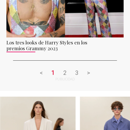
Los tres looks de Harry Styles en los
premios Grammy 2023
<
1
2
3
>
PUBLICIDAD