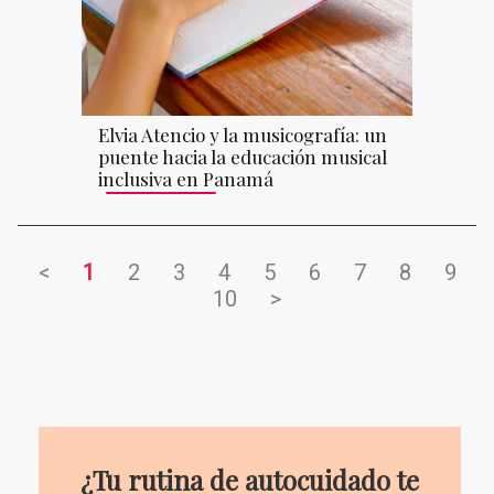
Elvia Atencio y la musicografía: un
puente hacia la educación musical
inclusiva en Panamá
<
1
2
3
4
5
6
7
8
9
10
>
¿Tu rutina de autocuidado te