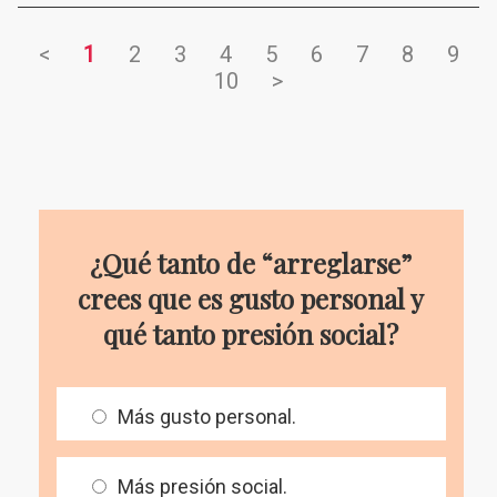
<
1
2
3
4
5
6
7
8
9
10
>
¿Qué tanto de “arreglarse”
crees que es gusto personal y
qué tanto presión social?
Más gusto personal.
Más presión social.