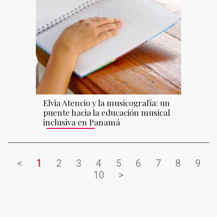
Elvia Atencio y la musicografía: un
puente hacia la educación musical
inclusiva en Panamá
<
1
2
3
4
5
6
7
8
9
10
>