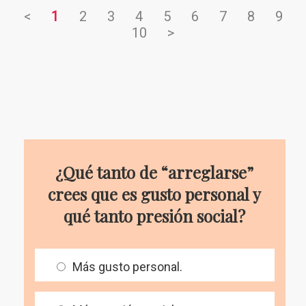
<
1
2
3
4
5
6
7
8
9
10
>
¿Qué tanto de “arreglarse”
crees que es gusto personal y
qué tanto presión social?
Más gusto personal.