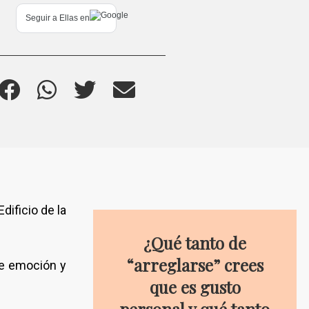
Seguir a
Ellas
en
dificio de la
¿Qué tanto de
“arreglarse” crees
de emoción y
que es gusto
personal y qué tanto