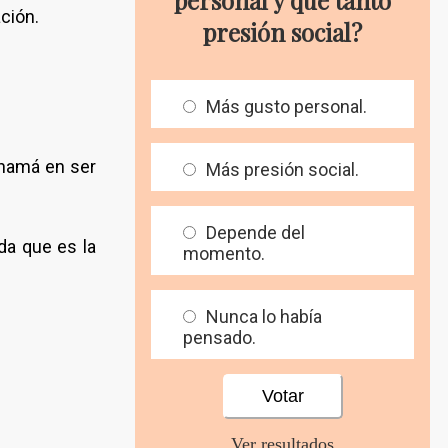
ación.
presión social?
Más gusto personal.
anamá en ser
Más presión social.
Depende del
ida que es la
momento.
Nunca lo había
pensado.
Ver resultados