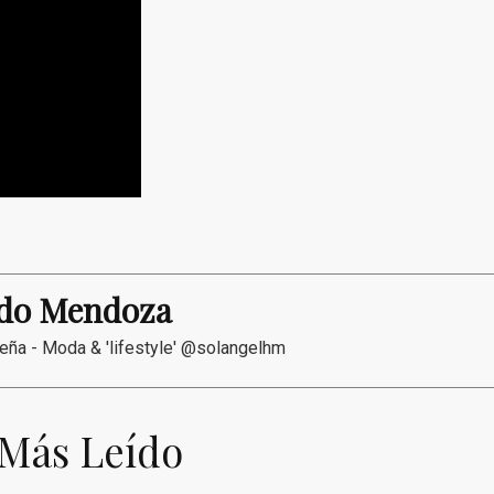
ado Mendoza
eña - Moda & 'lifestyle' @solangelhm
 Más Leído