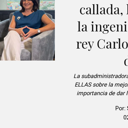
callada,
la ingeni
rey Carlo
La subadministradora
ELLAS sobre la mejor
importancia de dar l
Por:
0