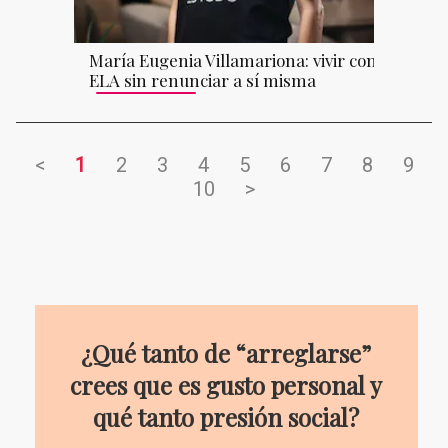
María Eugenia Villamariona: vivir con
ELA sin renunciar a sí misma
<
1
2
3
4
5
6
7
8
9
10
>
¿Qué tanto de “arreglarse”
crees que es gusto personal y
qué tanto presión social?