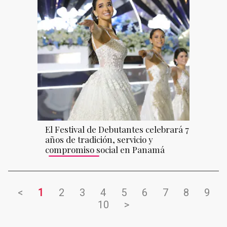
El Festival de Debutantes celebrará 70
años de tradición, servicio y
compromiso social en Panamá
<
1
2
3
4
5
6
7
8
9
10
>