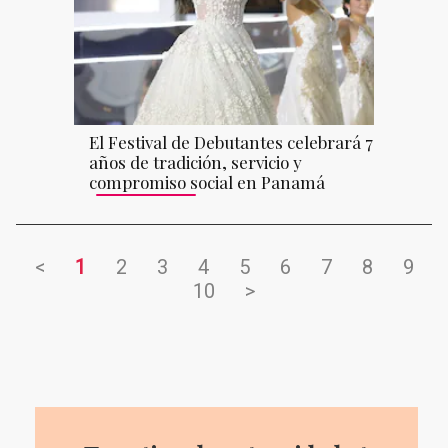
El Festival de Debutantes celebrará 70
años de tradición, servicio y
compromiso social en Panamá
<
1
2
3
4
5
6
7
8
9
10
>