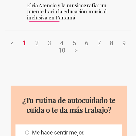
Elvia Atencio y la musicografía: un
puente hacia la educación musical
inclusiva en Panamá
<
1
2
3
4
5
6
7
8
9
10
>
¿Tu rutina de autocuidado te
cuida o te da más trabajo?
Me hace sentir mejor.