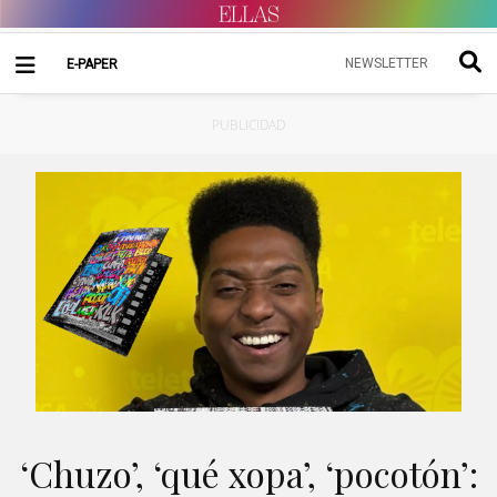
NEWSLETTER
E-PAPER
PUBLICIDAD
‘Chuzo’, ‘qué xopa’, ‘pocotón’: