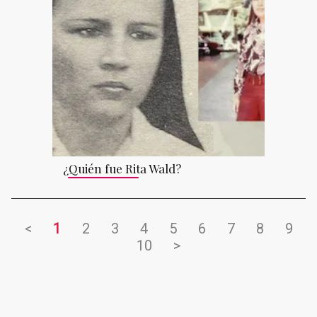
¿Quién fue Rita Wald?
<
1
2
3
4
5
6
7
8
9
10
>