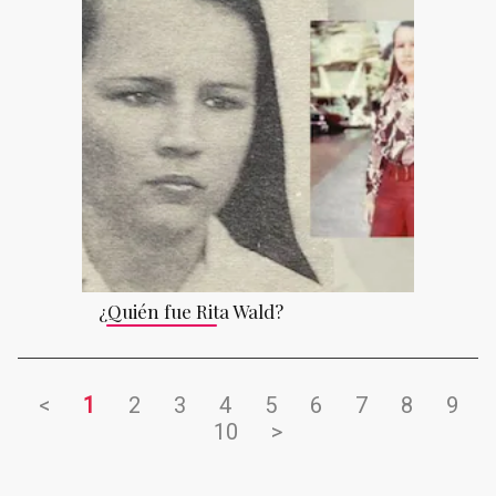
¿Quién fue Rita Wald?
<
1
2
3
4
5
6
7
8
9
10
>