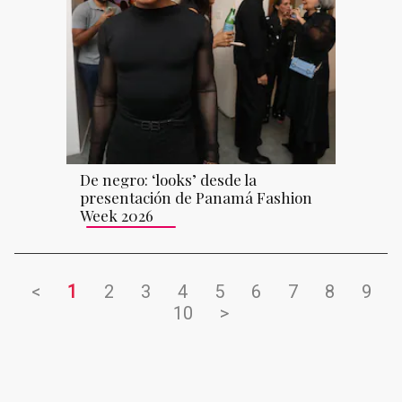
De negro: ‘looks’ desde la
presentación de Panamá Fashion
Week 2026
<
1
2
3
4
5
6
7
8
9
10
>