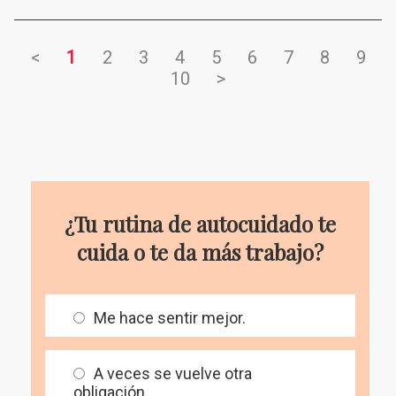
<
1
2
3
4
5
6
7
8
9
10
>
¿Tu rutina de autocuidado te
cuida o te da más trabajo?
Me hace sentir mejor.
A veces se vuelve otra
obligación.