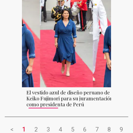
El vestido azul de diseño peruano de
Keiko Fujimori para su juramentación
como presidenta de Perú
<
1
2
3
4
5
6
7
8
9