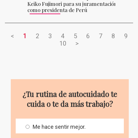
Keiko Fujimori para su juramentación
como presidenta de Perú
<
1
2
3
4
5
6
7
8
9
10
>
¿Tu rutina de autocuidado te
cuida o te da más trabajo?
Me hace sentir mejor.