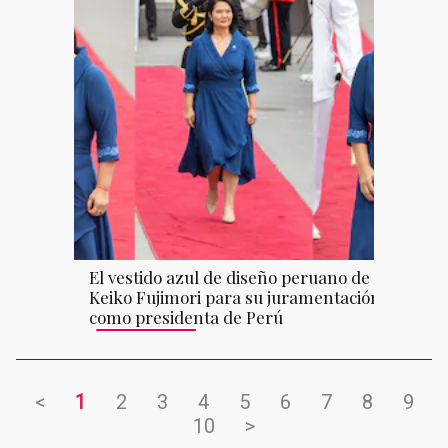
El vestido azul de diseño peruano de
Keiko Fujimori para su juramentación
como presidenta de Perú
<
1
2
3
4
5
6
7
8
9
10
>