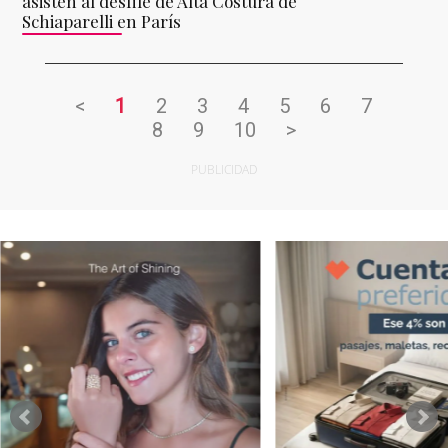
asisten al desfile de Alta Costura de
Schiaparelli en París
<
1
2
3
4
5
6
7
8
9
10
>
PUBLICIDAD