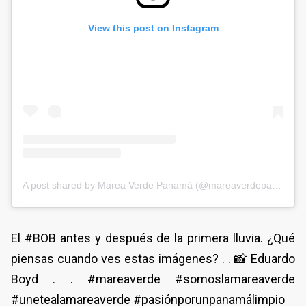
View this post on Instagram
A post shared by Marea Verde Panamá (@mareaverdepanama)
El #BOB antes y después de la primera lluvia. ¿Qué
piensas cuando ves estas imágenes? . . 📸 Eduardo
Boyd . . #mareaverde #somoslamareaverde
#unetealamareaverde #pasiónporunpanamálimpio