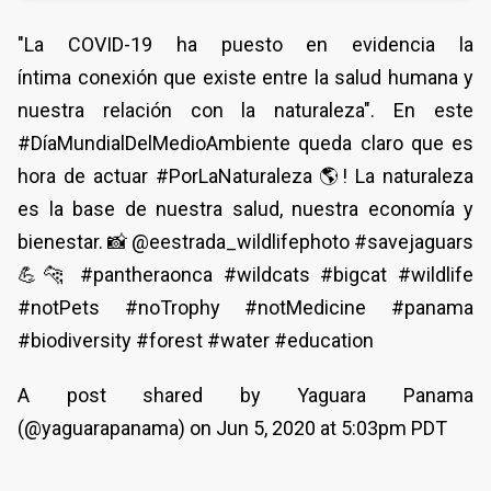
"La COVID-19 ha puesto en evidencia la
íntima conexión que existe entre la salud humana y
nuestra relación con la naturaleza". En este
#DíaMundialDelMedioAmbiente queda claro que es
hora de actuar #PorLaNaturaleza 🌎! La naturaleza
es la base de nuestra salud, nuestra economía y
bienestar. 📸 @eestrada_wildlifephoto #savejaguars
💪🐆 #pantheraonca #wildcats #bigcat #wildlife
#notPets #noTrophy #notMedicine #panama
#biodiversity #forest #water #education
A post shared by Yaguara Panama
(@yaguarapanama) on Jun 5, 2020 at 5:03pm PDT