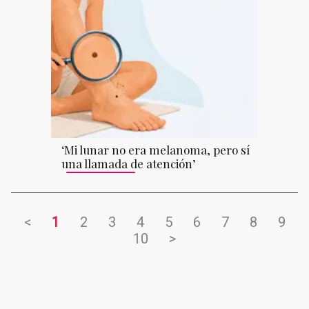
‘Mi lunar no era melanoma, pero sí
una llamada de atención’
<
1
2
3
4
5
6
7
8
9
10
>