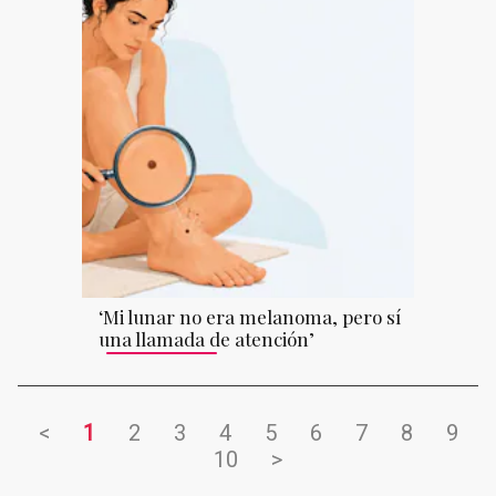
‘Mi lunar no era melanoma, pero sí
una llamada de atención’
<
1
2
3
4
5
6
7
8
9
10
>