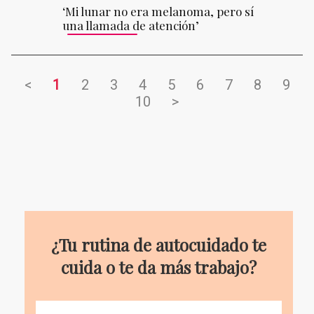
‘Mi lunar no era melanoma, pero sí
una llamada de atención’
<
1
2
3
4
5
6
7
8
9
10
>
¿Tu rutina de autocuidado te
cuida o te da más trabajo?