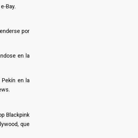
 e-Bay.
venderse por
éndose en la
 Pekín en la
ews.
op Blackpink
llywood, que