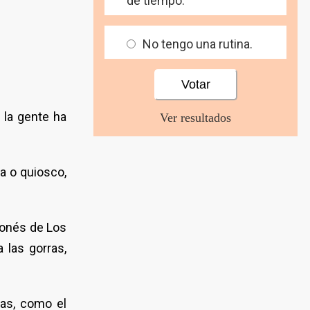
de tiempo.
No tengo una rutina.
 la gente ha
Ver resultados
a o quiosco,
ponés de Los
las gorras,
vas, como el