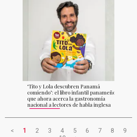
‘Tito y Lola descubren Panamá
comiendo’: el libro infantil panameño
que ahora acerca la gastronomía
nacional a lectores de habla inglesa
<
1
2
3
4
5
6
7
8
9