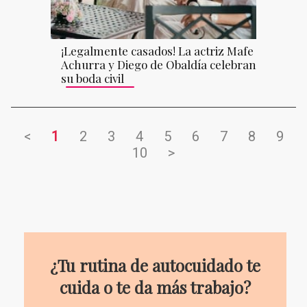
¡Legalmente casados! La actriz Mafe
Achurra y Diego de Obaldía celebran
su boda civil
<
1
2
3
4
5
6
7
8
9
10
>
¿Tu rutina de autocuidado te
cuida o te da más trabajo?