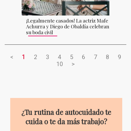
¡Legalmente casados! La actriz Mafe
Achurra y Diego de Obaldía celebran
su boda civil
<
1
2
3
4
5
6
7
8
9
10
>
¿Tu rutina de autocuidado te
cuida o te da más trabajo?