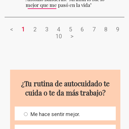
mejor que me pasó en la vida’
<
1
2
3
4
5
6
7
8
9
10
>
¿Tu rutina de autocuidado te
cuida o te da más trabajo?
Me hace sentir mejor.