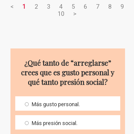
<
1
2
3
4
5
6
7
8
9
10
>
¿Qué tanto de “arreglarse”
crees que es gusto personal y
qué tanto presión social?
Más gusto personal.
Más presión social.