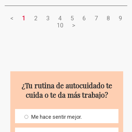
<
1
2
3
4
5
6
7
8
9
10
>
¿Tu rutina de autocuidado te
cuida o te da más trabajo?
Me hace sentir mejor.