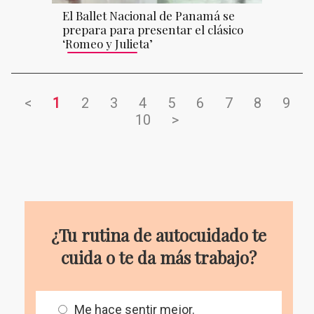
El Ballet Nacional de Panamá se
prepara para presentar el clásico
‘Romeo y Julieta’
<
1
2
3
4
5
6
7
8
9
10
>
¿Tu rutina de autocuidado te
cuida o te da más trabajo?
Me hace sentir mejor.