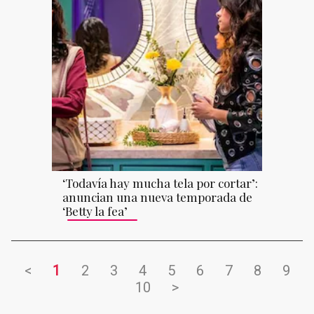
‘Todavía hay mucha tela por cortar’:
anuncian una nueva temporada de
‘Betty la fea’
<
1
2
3
4
5
6
7
8
9
10
>