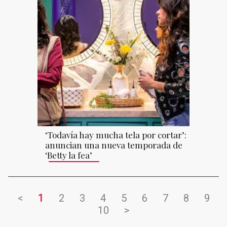
‘Todavía hay mucha tela por cortar’:
anuncian una nueva temporada de
‘Betty la fea’
<
1
2
3
4
5
6
7
8
9
10
>