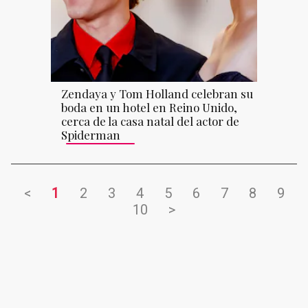
Zendaya y Tom Holland celebran su
boda en un hotel en Reino Unido,
cerca de la casa natal del actor de
Spiderman
<
1
2
3
4
5
6
7
8
9
10
>