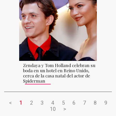
Zendaya y Tom Holland celebran su
boda en un hotel en Reino Unido,
cerca de la casa natal del actor de
Spiderman
<
1
2
3
4
5
6
7
8
9
10
>