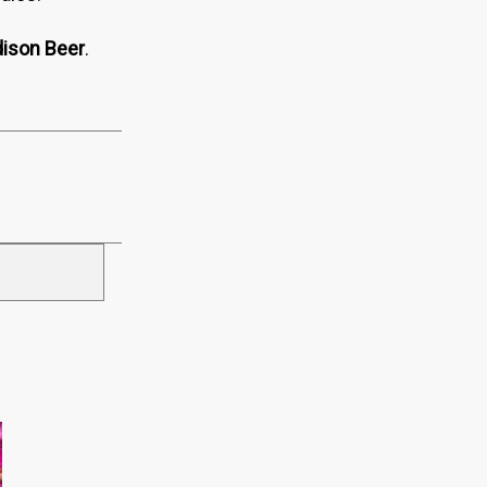
ison Beer
.