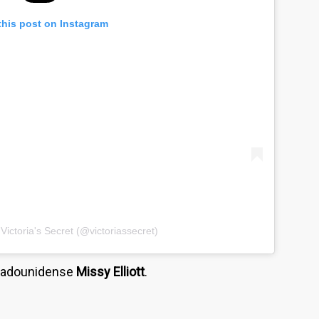
this post on Instagram
Victoria's Secret (@victoriassecret)
stadounidense
Missy Elliott
.