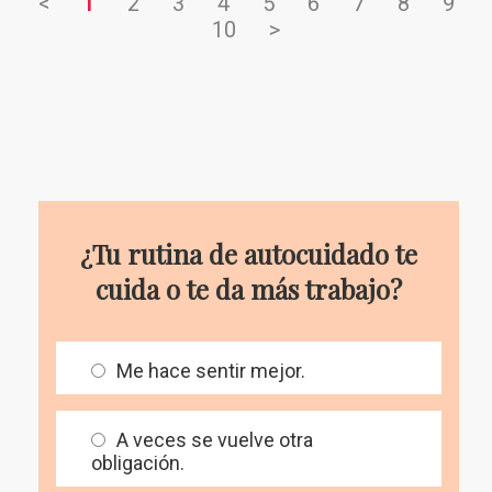
<
1
2
3
4
5
6
7
8
9
10
>
¿Tu rutina de autocuidado te
cuida o te da más trabajo?
Me hace sentir mejor.
A veces se vuelve otra
obligación.