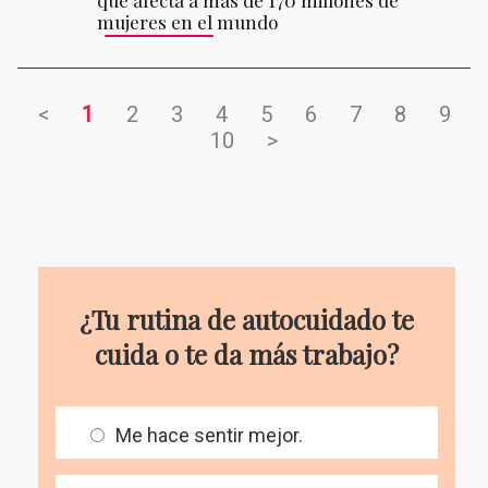
mujeres en el mundo
<
1
2
3
4
5
6
7
8
9
10
>
¿Tu rutina de autocuidado te
cuida o te da más trabajo?
Me hace sentir mejor.