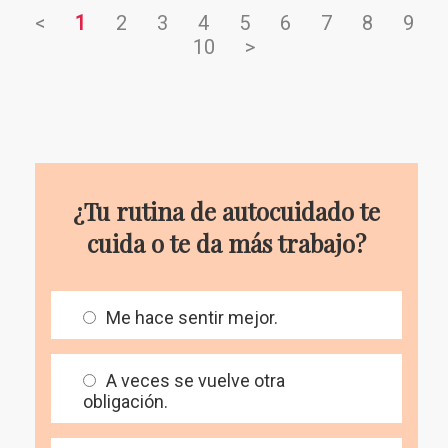
<
1
2
3
4
5
6
7
8
9
10
>
¿Tu rutina de autocuidado te
cuida o te da más trabajo?
Me hace sentir mejor.
A veces se vuelve otra
obligación.