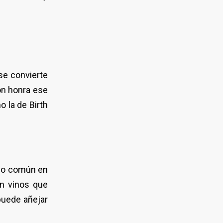
 se convierte
ón honra ese
 la de Birth
poco común en
on vinos que
puede añejar