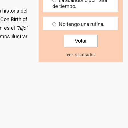
La abandono por falta
de tiempo.
historia del
Con Birth of
No tengo una rutina.
n es el
“hijo”
mos ilustrar
Ver resultados