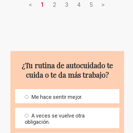
<
1
2
3
4
5
>
¿Tu rutina de autocuidado te
cuida o te da más trabajo?
Me hace sentir mejor.
A veces se vuelve otra
obligación.